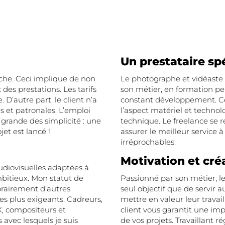
Un prestataire sp
âche. Ceci implique de non
Le photographe et vidéaste 
des prestations. Les tarifs
son métier, en formation pe
 D’autre part, le client n’a
constant développement. C
s et patronales. L’emploi
l’aspect matériel et technolo
s grande des simplicité : une
technique. Le freelance se
et est lancé !
assurer le meilleur service à
irréprochables.
Motivation et créa
udiovisuelles adaptées à
mbitieux. Mon statut de
Passionné par son métier, l
rairement d’autres
seul objectif que de servir a
les plus exigeants. Cadreurs,
mettre en valeur leur travail
X, compositeurs et
client vous garantit une imp
 avec lesquels je suis
de vos projets. Travaillant