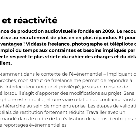
 et réactivité
lance de production audiovisuelle fondée en 2009. Le recou
native au recrutement de plus en en plus répandue. Et pour
avantages ! Vidéaste freelance, photographe et
télépilote 
emploi du temps aux contraintes et besoins impliqués par 
rer le respect le plus stricte du cahier des charges et du dél
lient.
otamment dans le contexte de l’événementiel – impliquant 
s proches, mon statut de freelance me permet de répondre à
is. Interlocuteur unique et privilégié, je suis en mesure de
é lorsqu’il s’agit d’apporter des modifications au projet. Sans
éphone est simplifié, et une vraie relation de confiance s’inst
ns hiérarchie au sein de mon entreprise. Les étapes de validat
délais de restitution fortement réduits. Travailler avec un
mandé dans le cadre de la réalisation de vidéos d’entreprise
 de reportages événementielles.